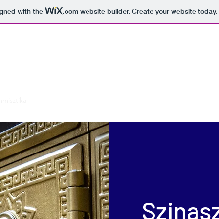
igned with the
.com
website builder. Create your website today.
s
misztika
Tanfolyamok
Vélemények
Blog
Kapcsolat
Szinasz