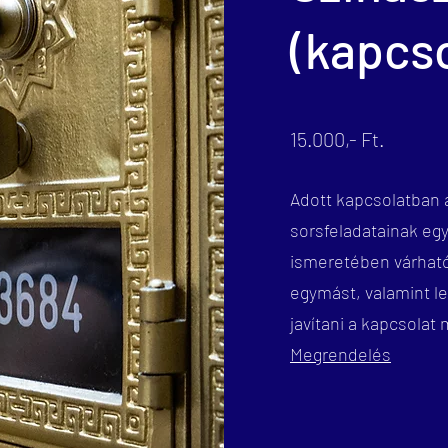
(kapcso
15.000,- Ft.
Adott kapcsolatban 
sorsfeladatainak eg
ismeretében várható
egymást, valamint l
javítani a kapcsolat
Megrendelés