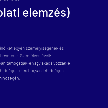
lati elemzés)
álló két egyén személyiségének és
ybevetése. Személyes éveik
an támogatják-e vagy akadályozzák-e
ehetséges-e és hogyan lehetséges
 minőségén.