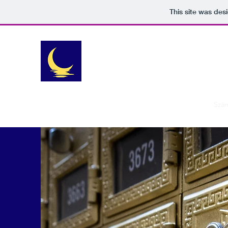
This site was des
DIA ASZTROLÓGIA
Beleznay Diána asztrológus, numerológu
Rólam
Asztrológiai elemzések
Kínai asztrológia
Szám