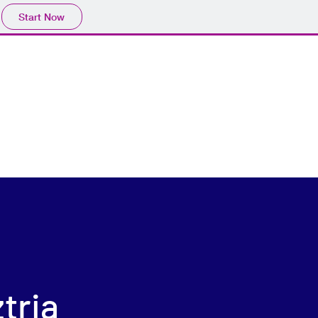
Start Now
tria